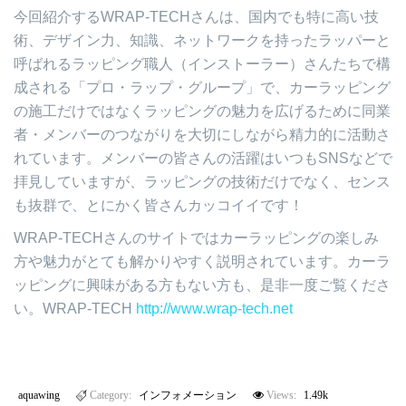
今回紹介するWRAP-TECHさんは、国内でも特に高い技
術、デザイン力、知識、ネットワークを持ったラッパーと
呼ばれるラッピング職人（インストーラー）さんたちで構
成される「プロ・ラップ・グループ」で、カーラッピング
の施工だけではなくラッピングの魅力を広げるために同業
者・メンバーのつながりを大切にしながら精力的に活動さ
れています。メンバーの皆さんの活躍はいつもSNSなどで
拝見していますが、ラッピングの技術だけでなく、センス
も抜群で、とにかく皆さんカッコイイです！
WRAP-TECHさんのサイトではカーラッピングの楽しみ
方や魅力がとても解かりやすく説明されています。カーラ
ッピングに興味がある方もない方も、是非一度ご覧くださ
い。WRAP-TECH
http://www.wrap-tech.net
aquawing
Category:
インフォメーション
Views:
1.49k