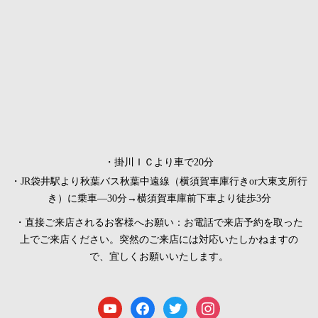
・掛川ＩＣより車で20分
・JR袋井駅より秋葉バス秋葉中遠線（横須賀車庫行きor大東支所行
き）に乗車―30分→横須賀車庫前下車より徒歩3分
・直接ご来店されるお客様へお願い：お電話で来店予約を取った
上でご来店ください。突然のご来店には対応いたしかねますの
で、宜しくお願いいたします。
youtube
facebook
twitter
instagram