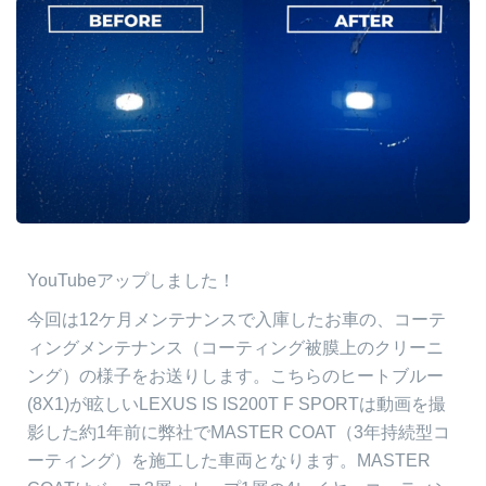
YouTubeアップしました！
今回は12ケ月メンテナンスで入庫したお車の、コーテ
ィングメンテナンス（コーティング被膜上のクリーニ
ング）の様子をお送りします。こちらのヒートブルー
(8X1)が眩しいLEXUS IS IS200T F SPORTは動画を撮
影した約1年前に弊社でMASTER COAT（3年持続型コ
ーティング）を施工した車両となります。MASTER