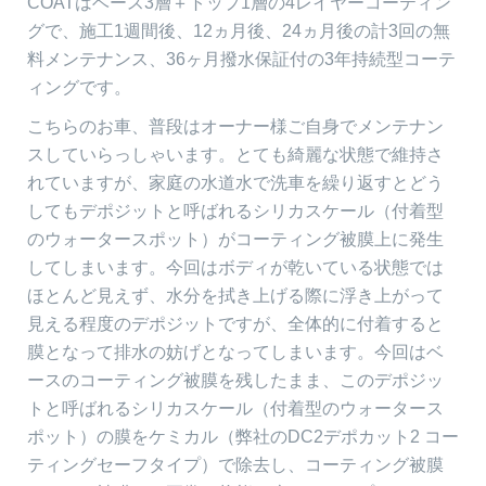
COATはベース3層＋トップ1層の4レイヤーコーティン
グで、施工1週間後、12ヵ月後、24ヵ月後の計3回の無
料メンテナンス、36ヶ月撥水保証付の3年持続型コーテ
ィングです。
こちらのお車、普段はオーナー様ご自身でメンテナン
スしていらっしゃいます。とても綺麗な状態で維持さ
れていますが、家庭の水道水で洗車を繰り返すとどう
してもデポジットと呼ばれるシリカスケール（付着型
のウォータースポット）がコーティング被膜上に発生
してしまいます。今回はボディが乾いている状態では
ほとんど見えず、水分を拭き上げる際に浮き上がって
見える程度のデポジットですが、全体的に付着すると
膜となって排水の妨げとなってしまいます。今回はベ
ースのコーティング被膜を残したまま、このデポジッ
トと呼ばれるシリカスケール（付着型のウォータース
ポット）の膜をケミカル（弊社のDC2デポカット2 コー
ティングセーフタイプ）で除去し、コーティング被膜