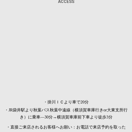
ACCESS
・掛川ＩＣより車で20分
・JR袋井駅より秋葉バス秋葉中遠線（横須賀車庫行きor大東支所行
き）に乗車―30分→横須賀車庫前下車より徒歩3分
・直接ご来店されるお客様へお願い：お電話で来店予約を取った